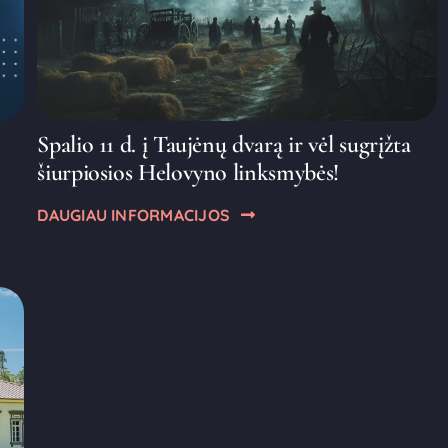
Spalio 11 d. į Taujėnų dvarą ir vėl sugrįžta
šiurpiosios Helovyno linksmybės!
DAUGIAU INFORMACIJOS