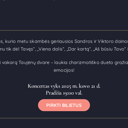
as, kurio metu skambės geriausios Sandros ir Viktoro dainos. 
u tik dėl Tavęs“, „Viena dalis“, „Dar kartą“, „Aš būsiu Tavo“ i
i vakarą Taujėnų dvare – laukia charizmatiško dueto graži
emocijos!
Koncertas vyks 2025 m. kovo 21 d.
Pradžia 19:00 val.
PIRKTI BILIETUS