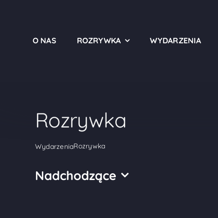
Przejdź
do
treści
O NAS
ROZRYWKA
WYDARZENIA
Rozrywka
Rozrywka
Wydarzenia
Nadchodzące
Wybierz
datę.