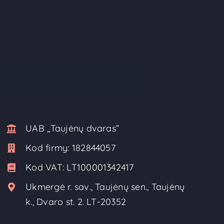
UAB ,,Taujėnų dvaras”
Kod firmy:
182844057
Kod VAT:
LT100001342417
Ukmergė r. sav., Taujėnų sen., Taujėnų
k., Dvaro st. 2. LT-20352