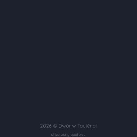
2026 ©
Dwór w Taujėnai
stworzony opoto.eu