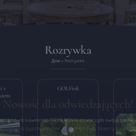
Rozrywka
Дом
»
Rozrywka
i z
GOLFink
Nowość dla odwiedzających!
kiem
sza nowa kawiarnia TRYS POVAI otworzyła swoje podwo
szamy na pyszny posiłek, filiżankę kawy, desery oraz prz
atmosferę w dworskim otoczeniu.