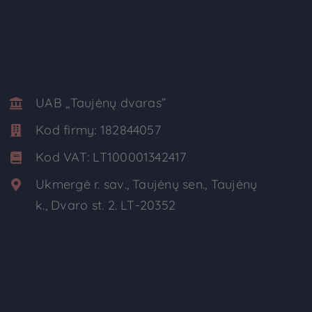
UAB ,,Taujėnų dvaras”
Kod firmy:
182844057
Kod VAT:
LT100001342417
Ukmergė r. sav., Taujėnų sen., Taujėnų
k., Dvaro st. 2. LT-20352