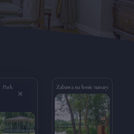
Park
Zabawa na łonie natury
je!
ytulną