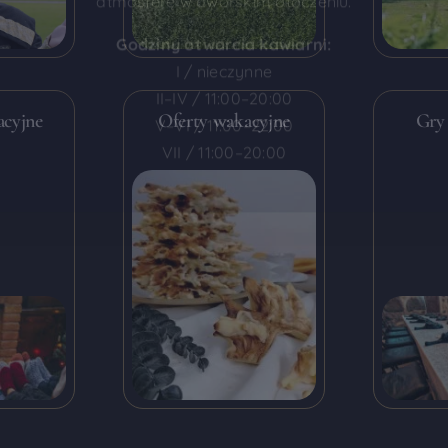
Godziny otwarcia kawiarni:
I / nieczynne
II–IV / 11:00–20:00
V–VI / 11:00–22:00
acyjne
Oferty wakacyjne
Gry
VII / 11:00–20:00