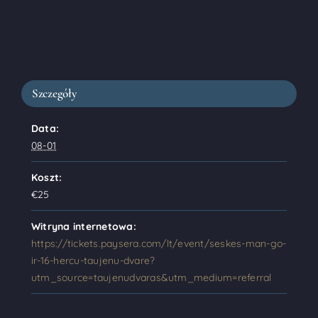
Szczegóły
Data:
08-01
Koszt:
€25
Witryna internetowa:
https://tickets.paysera.com/lt/event/seskes-man-go-
ir-16-hercu-taujenu-dvare?
utm_source=taujenudvaras&utm_medium=referral