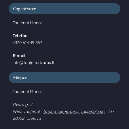
Organizator
Taujėnai Manor
Telefon
+370 614 49 357
E-mail
info@taujenudvaras.lt
Miejsce
Taujėnai Manor
Dvaro g. 2
Wieś Taujėnai
,
Gmina Ukmergė r., Taujėnai sen.
LT-
20352
Lietuva