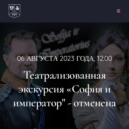
Перейти
к
Toggle
Naviga
содержанию
Главная
О сайте
Развлечения
06 АВГУСТА 2023 ГОДА, 12:00
События
Театрализованная
Аренда
экскурсия «София и
Связаться с
император" - отменена
RU