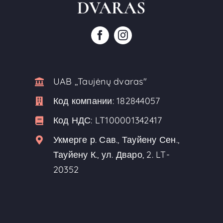
UAB ,,Taujėnų dvaras"
Код компании:
182844057
Код НДС:
LT100001342417
Укмерге р. Сав., Тауйену Сен.,
Тауйену К., ул. Дваро, 2. LT-
20352