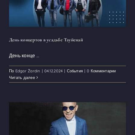
День концертов в усадьбе Тауйенай
День конце
...
По
Edgar Žardin
|
04.12.2024
|
События
|
0 Комментарии
Читать далее