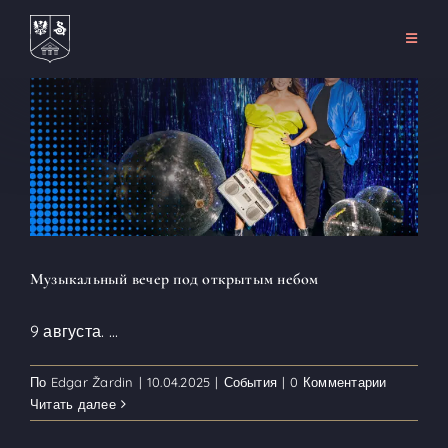
Перейти
к
Toggle
Naviga
содержанию
Главная
О сайте
Развлечения
События
Аренда
Музыкальный вечер под открытым небом
Связаться с
9 августа.
...
RU
По
Edgar Žardin
|
10.04.2025
|
События
|
0 Комментарии
Читать далее