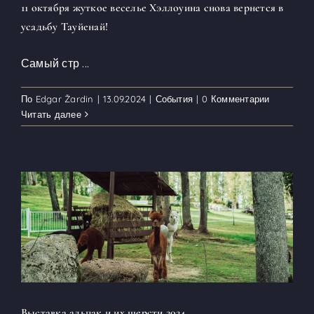
11 октября жуткое веселье Хэллоуина снова вернется в
усадьбу Тауйенай!
Самый стр
...
По
Edgar Žardin
|
13.09.2024
|
События
|
0 Комментарии
Читать далее
Выставка альпак и их шерсти 2024