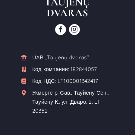
UAB ,,Taujėnų dvaras"
Код компании:
182844057
Код НДС:
LT100001342417
Укмерге р. Сав., Тауйену Сен.,
Тауйену К., ул. Дваро, 2. LT-
20352