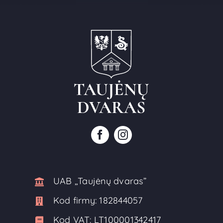
UAB ,,Taujėnų dvaras”
Kod firmy:
182844057
Kod VAT:
LT100001342417