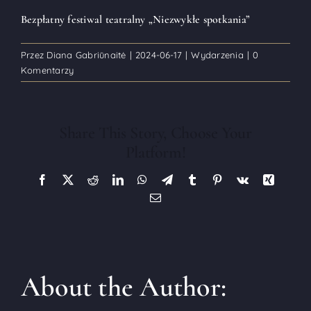
Bezpłatny festiwal teatralny „Niezwykłe spotkania”
Przez
Diana Gabriūnaitė
|
2024-06-17
|
Wydarzenia
|
0
Komentarzy
Share This Story, Choose Your
Platform!
Facebook
X
Reddit
LinkedIn
WhatsApp
Telegram
Tumblr
Pinterest
Vk
Xing
E-
mail
About the Author: