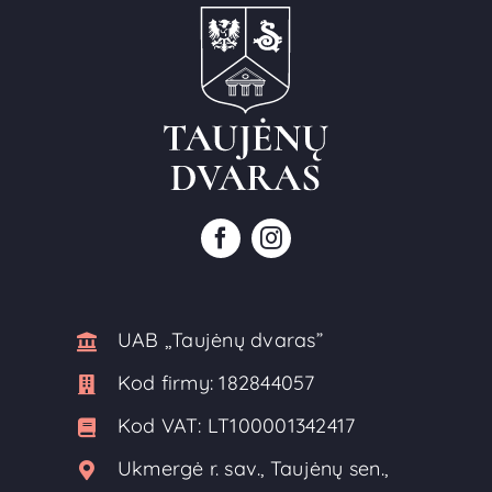
UAB ,,Taujėnų dvaras”
Kod firmy:
182844057
Kod VAT:
LT100001342417
Ukmergė r. sav., Taujėnų sen.,