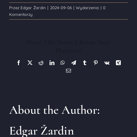
Przez
Edgar Žardin
|
2024-09-06
|
Wydarzenia
|
0
Komentarzy
Share This Story, Choose Your
Platform!
Facebook
X
Reddit
LinkedIn
WhatsApp
Telegram
Tumblr
Pinterest
Vk
Xing
E-
mail
About the Author:
Edgar Žardin