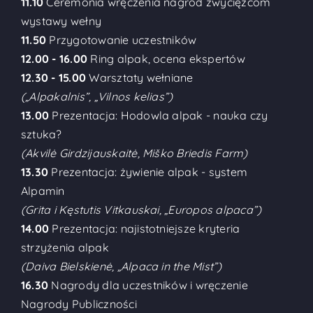
11.10
Ceremonia wręczenia nagród zwycięzcom
wystawy wełny
11.50
Przygotowanie uczestników
12.00 - 16.00
Ring alpak, ocena ekspertów
12.30 - 15.00
Warsztaty wełniane
(„Alpakalnis”, „Vilnos kelias”)
13.00
Prezentacja: Hodowla alpak - nauka czy
sztuka?
(Akvilė Girdzijauskaitė, Miško Briedis Farm)
13.30
Prezentacja: żywienie alpak - system
Alpamin
(Grita i Kęstutis Vitkauskai, „Europos alpaca”)
14.00
Prezentacja: najistotniejsze kryteria
strzyżenia alpak
(Daiva Bielskienė, „Alpaca in the Mist”)
16.30
Nagrody dla uczestników i wręczenie
Nagrody Publiczności