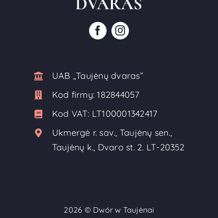
UAB ,,Taujėnų dvaras”
Kod firmy:
182844057
Kod VAT:
LT100001342417
Ukmergė r. sav., Taujėnų sen.,
Taujėnų k., Dvaro st. 2. LT-20352
2026 ©
Dwór w Taujėnai