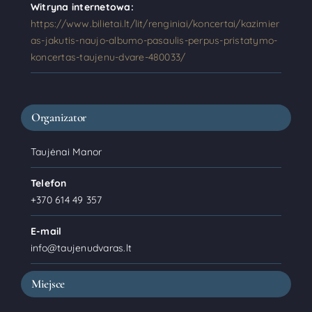
Witryna internetowa:
https://www.bilietai.lt/lit/renginiai/koncertai/kazimier
as-jakutis-naujo-albumo-pasaulis-perpus-pristatymo-
koncertas-taujenu-dvare-480033/
Organizator
Taujėnai Manor
Telefon
+370 614 49 357
E-mail
info@taujenudvaras.lt
Miejsce