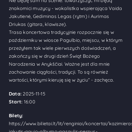
Nie będę sam na scenie: towarzyszyć mi będą
znakomici muzycy - wokalistka wspierająca Vaida
Jakutienė, Gediminas Legas (rytm) i Aurimas
Driukas (gitara, klawisze).
Trasa koncertowa tradycyjnie rozpocznie się w
październiku w wiosce Pagulbio, miejscu, w którym
przeżyłem tak wiele pierwszych doświadczeń, a
zakończy się w drugi dzień Świąt Bożego
Narodzenia w Anykščiai. Ważne jest dla mnie
zachowanie ciągłości, tradycji. To są również
wartości, którymi kieruję się w życiu” - zachęca.
Data:
2025-11-15
Start:
16:00
Bilety:
https://www.bilietai.lt/lit/renginiai/koncertai/kazimiera
jakutis-naujo-albumo-pasaulis-perpus-