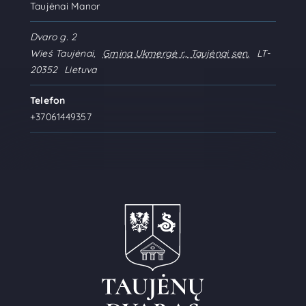
Taujėnai Manor
Dvaro g. 2
Wieś Taujėnai
,
Gmina Ukmergė r., Taujėnai sen.
LT-
20352
Lietuva
Telefon
+37061449357