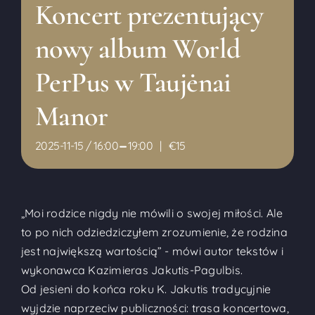
Koncert prezentujący
nowy album World
PerPus w Taujėnai
Manor
-
2025-11-15 / 16:00
19:00
|
€15
„Moi rodzice nigdy nie mówili o swojej miłości. Ale
to po nich odziedziczyłem zrozumienie, że rodzina
jest największą wartością” - mówi autor tekstów i
wykonawca Kazimieras Jakutis-Pagulbis.
Od jesieni do końca roku K. Jakutis tradycyjnie
wyjdzie naprzeciw publiczności: trasa koncertowa,