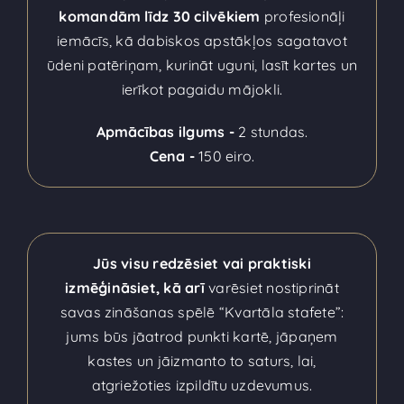
komandām līdz 30 cilvēkiem
profesionāļi
iemācīs, kā dabiskos apstākļos sagatavot
ūdeni patēriņam, kurināt uguni, lasīt kartes un
ierīkot pagaidu mājokli.
Apmācības ilgums -
2 stundas.
Cena -
150 eiro.
Jūs visu redzēsiet vai praktiski
izmēģināsiet, kā arī
varēsiet nostiprināt
savas zināšanas spēlē “Kvartāla stafete”:
jums būs jāatrod punkti kartē, jāpaņem
kastes un jāizmanto to saturs, lai,
atgriežoties izpildītu uzdevumus.