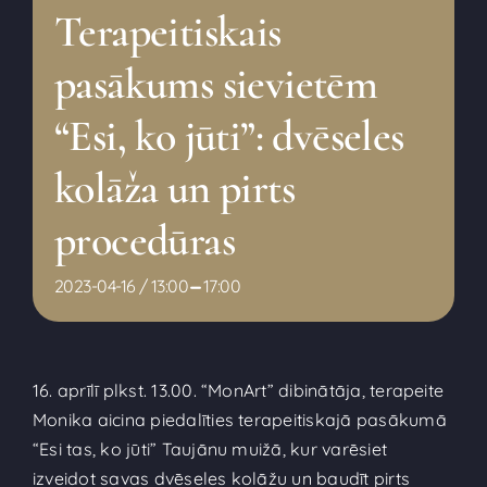
Terapeitiskais
pasākums sievietēm
“Esi, ko jūti”: dvēseles
kolāža un pirts
procedūras
-
2023-04-16 / 13:00
17:00
16. aprīlī plkst. 13.00. “MonArt” dibinātāja, terapeite
Monika aicina piedalīties terapeitiskajā pasākumā
“Esi tas, ko jūti” Taujānu muižā, kur varēsiet
izveidot savas dvēseles kolāžu un baudīt pirts