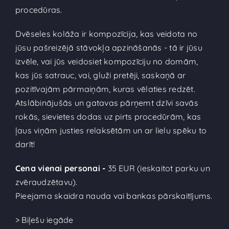
procedūras.
Dvēseles kolāža ir kompozīcija, kas veidota no
jūsu pašreizējā stāvokļa apzināšanās - tā ir jūsu
izvēle, vai jūs veidosiet kompozīciju no domām,
kas jūs satrauc, vai, gluži pretēji, saskaņā ar
pozitīvajām pārmaiņām, kuras vēlaties redzēt.
Atslābinājušās un gatavas pārņemt dzīvi savās
rokās, sievietes dodas uz pirts procedūrām, kas
ļaus viņām justies relaksētām un ar lielu spēku to
darīt!
Cena vienai personai -
35 EUR (ieskaitot parku un
zvēraudzētavu).
Pieejama skaidra nauda vai bankas pārskaitījums.
> Biļešu iegāde