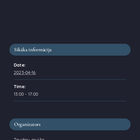
Sīkāka informācija
Date:
2023-04-16
Time:
13:00 - 17:00
Organizators
Taujēnu muiža