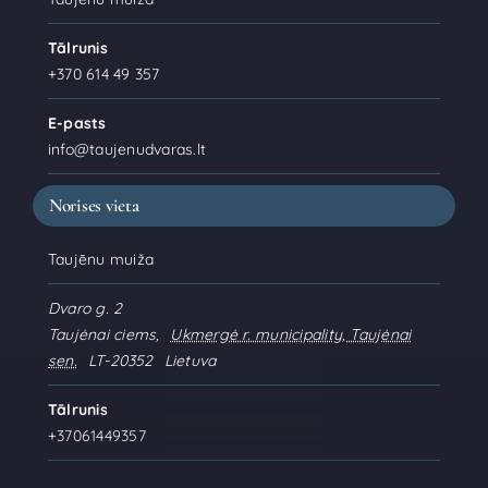
Tālrunis
+370 614 49 357
E-pasts
info@taujenudvaras.lt
Norises vieta
Taujēnu muiža
Dvaro g. 2
Taujėnai ciems
,
Ukmergė r. municipality, Taujėnai
sen.
LT-20352
Lietuva
Tālrunis
+37061449357