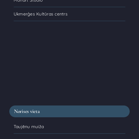
Monart Studio
Ukmerģes Kultūras centrs
Norises vieta
Taujēnu muiža