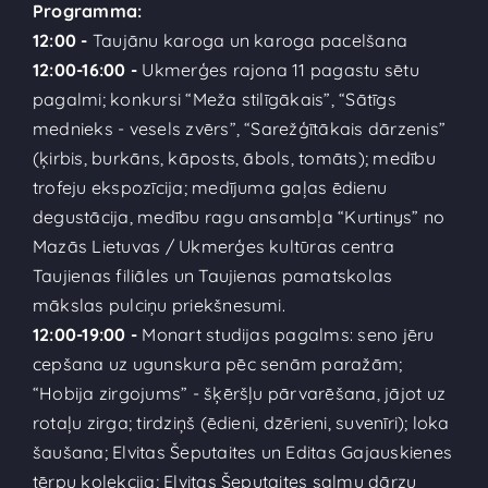
Programma:
12:00 -
Taujānu karoga un karoga pacelšana
12:00-16:00 -
Ukmerģes rajona 11 pagastu sētu
pagalmi; konkursi “Meža stilīgākais”, “Sātīgs
mednieks - vesels zvērs”, “Sarežģītākais dārzenis”
(ķirbis, burkāns, kāposts, ābols, tomāts); medību
trofeju ekspozīcija; medījuma gaļas ēdienu
degustācija, medību ragu ansambļa “Kurtinys” no
Mazās Lietuvas / Ukmerģes kultūras centra
Taujienas filiāles un Taujienas pamatskolas
mākslas pulciņu priekšnesumi.
12:00-19:00 -
Monart studijas pagalms: seno jēru
cepšana uz ugunskura pēc senām paražām;
“Hobija zirgojums” - šķēršļu pārvarēšana, jājot uz
rotaļu zirga; tirdziņš (ēdieni, dzērieni, suvenīri); loka
šaušana; Elvitas Šeputaites un Editas Gajauskienes
tērpu kolekcija; Elvitas Šeputaites salmu dārzu