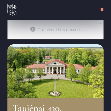
Pāriet
uz
Pārslē
navigā
saturu
Sākums
×
This event has passed.
Par
Izklaide
Pasākumi
Noma
Sazinieties ar
LV
Taujėnai 430.