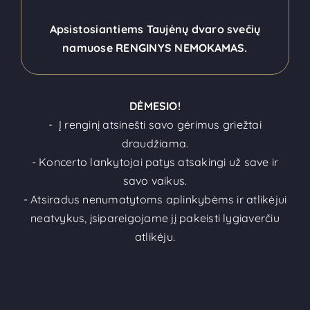
Apsistosiantiems Taujėnų dvaro svečių
namuose RENGINYS NEMOKAMAS.
DĖMESIO!
- Į renginį atsinešti savo gėrimus griežtai
draudžiama.
- Koncerto lankytojai patys atsakingi už save ir
savo vaikus.
- Atsiradus nenumatytoms aplinkybėms ir atlikėjui
neatvykus, įsipareigojame jį pakeisti lygiaverčiu
atlikėju.