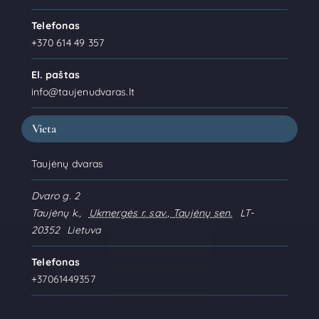
Telefonas
+370 614 49 357
El. paštas
info@taujenudvaras.lt
Vieta
Taujėnų dvaras
Dvaro g. 2
Taujėnų k.
,
Ukmergės r. sav., Taujėnų sen.
LT-
20352
Lietuva
Telefonas
+37061449357