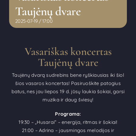
Taujėnų dvare
2025-07-19 / 17:00
Vasariškas koncertas
Taujėnų dvare
Taujėnų dvarą sudrebins bene ryškiausias iki šiol
šios vasaros koncertas! Pasiruoškite patogius
batus, nes jau liepos 19 d. jūsų laukia šokiai, garsi
muzika ir daug šviesų!
Programa:
19:30 – „Husarai“ – energija, ritmas ir šokiai!
21:00 – Adrina – jausmingos melodijos ir