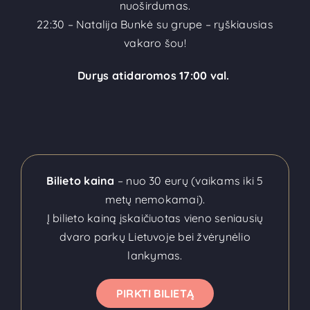
nuoširdumas.
22:30 – Natalija Bunkė su grupe – ryškiausias
vakaro šou!
Durys atidaromos 17:00 val.
Bilieto kaina
– nuo 30 eurų (vaikams iki 5
metų nemokamai).
Į bilieto kainą įskaičiuotas vieno seniausių
dvaro parkų Lietuvoje bei žvėrynėlio
lankymas.
PIRKTI BILIETĄ