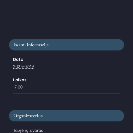
Išsami informacija
Data:
2025-07-19
Laikas:
17:00
Organizatorius
Taujėnų dvaras