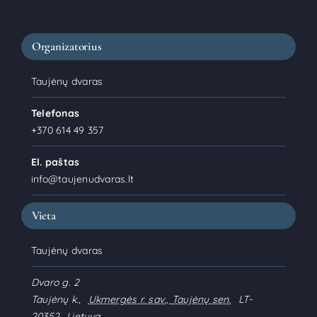
Organizatorius
Taujėnų dvaras
Telefonas
+370 614 49 357
El. paštas
info@taujenudvaras.lt
Vieta
Taujėnų dvaras
Dvaro g. 2
Taujėnų k.
,
Ukmergės r. sav., Taujėnų sen.
LT-
20352
Lietuva