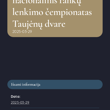
lenkimo čempionatas
Taujėnų dvare
2025-03-29
Išsami informacija
Data:
2025-03-29