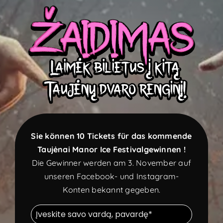
geöffnet!
Wir laden Sie herzlich ein, bei uns zu schlemmen,
eine Tasse Kaffee und Desserts zu genießen und
die gemütliche Atmosphäre im Schloss zu erleben.
Öffnungszeiten des Cafés:
I / geschlossen
II–IV / 11–20 Uhr
V–VI / 11–22 Uhr
VII / 11–20 Uhr
Sie können 10 Tickets für das kommende
Taujėnai Manor Ice Festival
gewinnen
!
Die Gewinner werden am 3. November auf
unseren Facebook- und Instagram-
Konten bekannt gegeben.