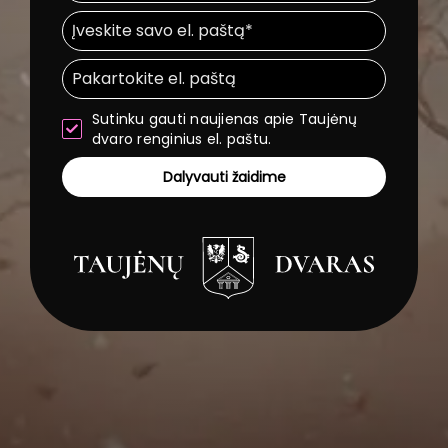
Sutinku gauti naujienas apie Taujėnų
dvaro renginius el. paštu.
Dalyvauti žaidime