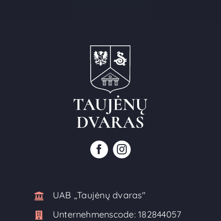
UAB ,,Taujėnų dvaras"
Unternehmenscode:
182844057