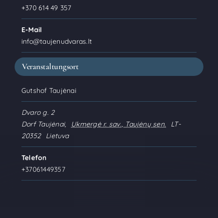
+370 614 49 357
E-Mail
info@taujenudvaras.lt
Veranstaltungsort
Gutshof Taujėnai
Dvaro g. 2
Dorf Taujėnai
,
Ukmergė r. sav., Taujėnų sen.
LT-
20352
Lietuva
Telefon
+37061449357