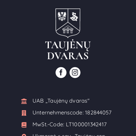
UAB ,,Taujėnų dvaras"
Unternehmenscode:
182844057
MwSt.-Code:
LT100001342417