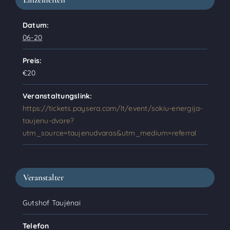
Datum:
06-20
Preis:
€20
Veranstaltungslink:
https://tickets.paysera.com/lt/event/sokiu-energija-
taujenu-dvare?
utm_source=taujenudvaras&utm_medium=referral
Veranstalter
Gutshof Taujėnai
Telefon