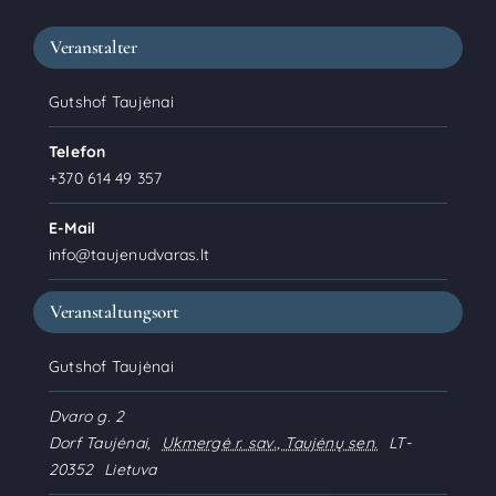
Veranstalter
Gutshof Taujėnai
Telefon
+370 614 49 357
E-Mail
info@taujenudvaras.lt
Veranstaltungsort
Gutshof Taujėnai
Dvaro g. 2
Dorf Taujėnai
,
Ukmergė r. sav., Taujėnų sen.
LT-
20352
Lietuva