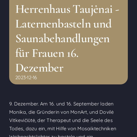
Herrenhaus Taujėnai -
Laternenbasteln und
Saunabehandlungen
für Frauen 16.
Dezember
2023-12-16
9. Dezember. Am 16. und 16. September laden
Monika, die Gründerin von MonArt, und Dovilė
Vitkevičiūtė, der Therapeut und die Seele des
Todes, dazu ein, mit Hilfe von Mosaiktechniken
Weihnachtslichter zu basteln und ein