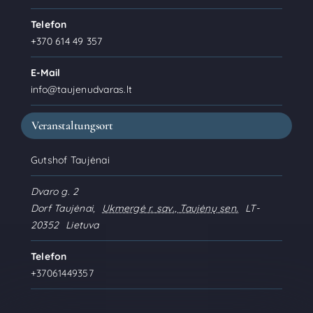
Telefon
+370 614 49 357
E-Mail
info@taujenudvaras.lt
Veranstaltungsort
Gutshof Taujėnai
Dvaro g. 2
Dorf Taujėnai
,
Ukmergė r. sav., Taujėnų sen.
LT-
20352
Lietuva
Telefon
+37061449357