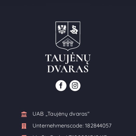
UAB ,,Taujėnų dvaras"
Unternehmenscode:
182844057