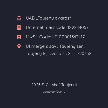
UAB ,,Taujėnų dvaras"
Unternehmenscode:
182844057
MwSt.-Code:
LT100001342417
Ukmergė r. sav., Taujėnų sen.,
Taujėnų k., Dvaro st. 2. LT-20352
2026 ©
Gutshof Taujėnai
opoto.eu-lösung