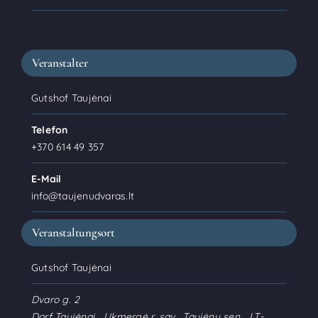
Veranstalter
Gutshof Taujėnai
Telefon
+370 614 49 357
E-Mail
info@taujenudvaras.lt
Veranstaltungsort
Gutshof Taujėnai
Dvaro g. 2
Dorf Taujėnai
,
Ukmergė r. sav., Taujėnų sen.
LT-