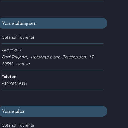
Veranstaltungsort
Gutshof Taujėnai
Dvaro g. 2
Dorf Taujėnai
,
Ukmergė r. sav., Taujėnų sen.
LT-
20352
Lietuva
Telefon
+37061449357
Veranstalter
Gutshof Taujėnai