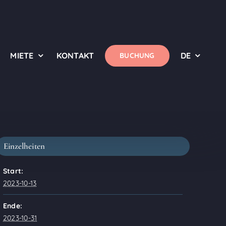
MIETE
KONTAKT
DE
BUCHUNG
Einzelheiten
Start:
2023-10-13
Ende:
2023-10-31