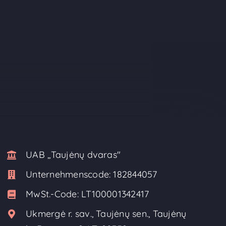
UAB ,,Taujėnų dvaras"
Unternehmenscode:
182844057
MwSt.-Code:
LT100001342417
Ukmergė r. sav., Taujėnų sen., Taujėnų