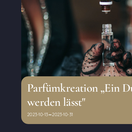
Parfümkreation „Ein D
werden lässt"
-
2023-10-13
2023-10-31