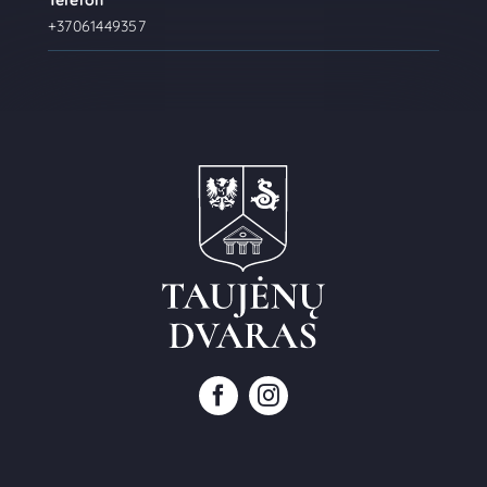
Telefon
+37061449357