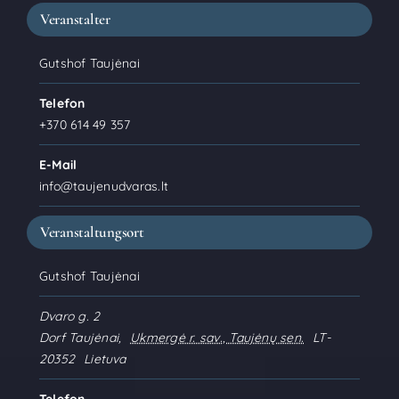
Veranstalter
Gutshof Taujėnai
Telefon
+370 614 49 357
E-Mail
info@taujenudvaras.lt
Veranstaltungsort
Gutshof Taujėnai
Dvaro g. 2
Dorf Taujėnai
,
Ukmergė r. sav., Taujėnų sen.
LT-
20352
Lietuva