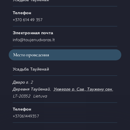
Телефон
+370 614 49 357
Электронная почта
info@taujenudvaras.lt
Место проведения
Усадьба Тауйенай
Дваро г. 2
Деревня Тауйенай
,
Укмерге р. Сав., Таужену сен.
LT-20352
Lietuva
Телефон
+37061449357