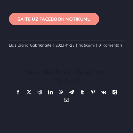
SAITE UZ FACEBOOK NOTIKUMU
Līdz
Diana Gabriūnaitė
|
2023-11-28
|
Notikumi
|
0 Komentāri
Share This Story, Choose Your
Platform!
Facebook
X
Reddit
LinkedIn
WhatsApp
Telegram
Tumblr
Pinterest
Vk
Xing
E-
pasts