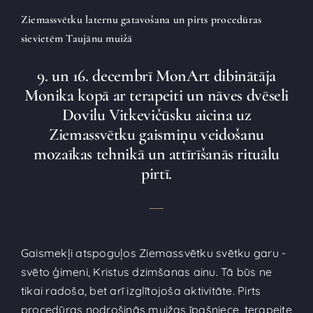
Ziemassvētku laternu gatavošana un pirts procedūras
sievietēm Taujānu muižā
9. un 16. decembrī MonArt dibinātāja
Monika kopā ar terapeiti un nāves dvēseli
Dovilu Vitkevičūsku aicina uz
Ziemassvētku gaismiņu veidošanu
mozaīkas tehnikā un attīrīšanās rituālu
pirtī.
Gaismekļi atspoguļos Ziemassvētku svētku garu -
svēto ģimeni, Kristus dzimšanas ainu. Tā būs ne
tikai radoša, bet arī izglītojoša aktivitāte. Pirts
procedūras nodrošinās muižas īpašniece, terapeite