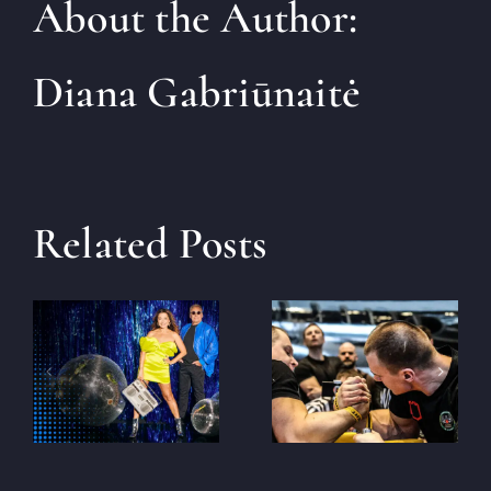
About the Author:
Diana Gabriūnaitė
Related Posts
2025. gada
Lietuvas
nacionālais
Sandra un
čempionāts
Viktors
roku locīšanā
Taujēnu
muižā