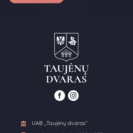
UAB ,,Taujėnų dvaras”