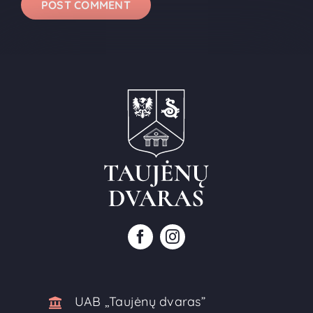
UAB ,,Taujėnų dvaras”