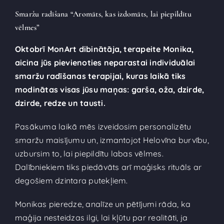
Smaržu radīšana “Aromāts, kas izdomāts, lai piepildītu
vēlmes”
Oktobrī MonArt dibinātāja, terapeite Monika,
aicina jūs pievienoties neparastai individuālai
smaržu radīšanas terapijai, kuras laikā tiks
modinātas visas jūsu maņas: garša, oža, dzirde,
dzirde, redze un tausti.
Pasākuma laikā mēs izveidosim personalizētu
smaržu maisījumu un, izmantojot Helovīna burvību,
uzbursim to, lai piepildītu labas vēlmes.
Dalībniekiem tiks piedāvāts arī maģisks rituāls ar
degošiem dzintara putekļiem.
Monikas pieredze, analīze un pētījumi rāda, ka
maģija nesteidzas ilgi, lai kļūtu par realitāti, ja