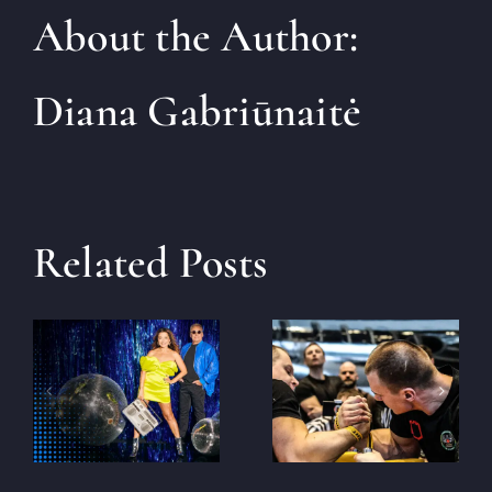
About the Author:
Diana Gabriūnaitė
Related Posts
2025. gada
Lietuvas
nacionālais
Sandra un
čempionāts
Viktors
roku locīšanā
Taujēnu