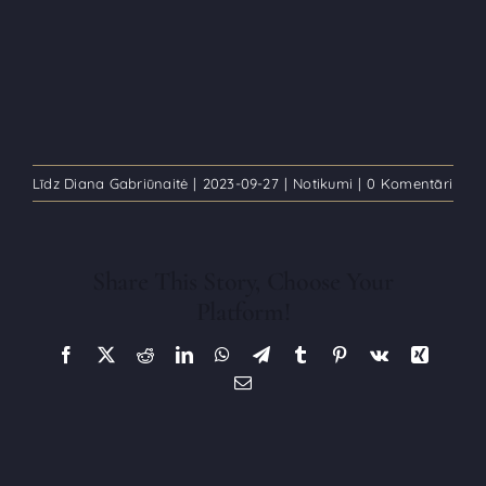
Līdz
Diana Gabriūnaitė
|
2023-09-27
|
Notikumi
|
0 Komentāri
Share This Story, Choose Your
Platform!
Facebook
X
Reddit
LinkedIn
WhatsApp
Telegram
Tumblr
Pinterest
Vk
Xing
E-
pasts