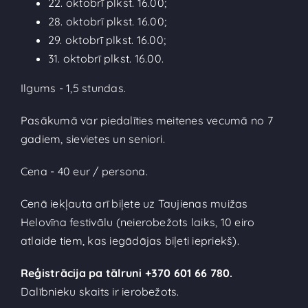
22. oktobrī plkst. 16.00;
28. oktobrī plkst. 16.00;
29. oktobrī plkst. 16.00;
31. oktobrī plkst. 16.00.
Ilgums - 1,5 stundas.
Pasākumā var piedalīties meitenes vecumā no 7
gadiem, sievietes un seniori.
Cena - 40 eur / persona.
Cenā iekļauta arī biļete uz Taujienas muižas
Helovīna festivālu (neierobežots laiks, 10 eiro
atlaide tiem, kas iegādājas biļeti iepriekš).
Reģistrācija pa tālruni +370 601 66 780.
Dalībnieku skaits ir ierobežots.