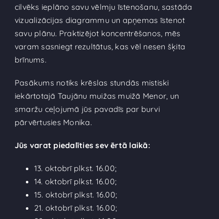
cilvēks ieplāno savu vēlmju īstenošanu, sastāda
vizualizācijas diagrammu un apņemas īstenot
savu plānu. Praktizējot koncentrēšanos, mēs
varam sasniegt rezultātus, kas vēl nesen šķita
brīnums.
Pasākums notiks krēslas stundās mistiski
iekārtotajā Taujānu muižas muižā Menor, un
smaržu ceļojumā jūs pavadīs par burvi
pārvērtusies Monika.
Jūs varat piedalīties sev ērtā laikā:
13. oktobrī plkst. 16.00;
14. oktobrī plkst. 16.00;
15. oktobrī plkst. 16.00;
21. oktobrī plkst. 16.00;