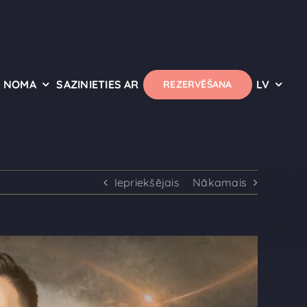
NOMA
SAZINIETIES AR
LV
REZERVĒŠANA
Iepriekšējais
Nākamais