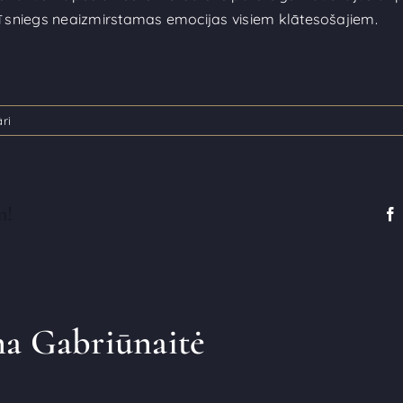
rī sniegs neaizmirstamas emocijas visiem klātesošajiem.
ri
m!
a Gabriūnaitė