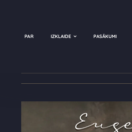
Pāriet
uz
saturu
PAR
IZKLAIDE
PASĀKUMI