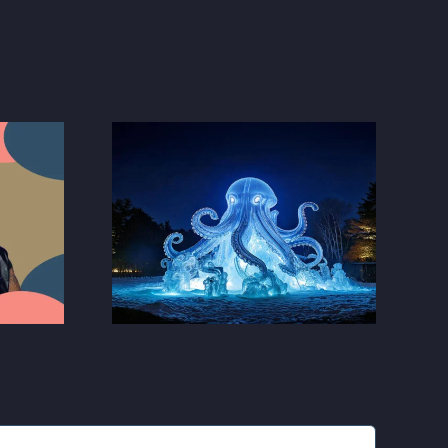
lptūru
Brīvdabas mūzikas
TLANTIDA
vakars
DZE)