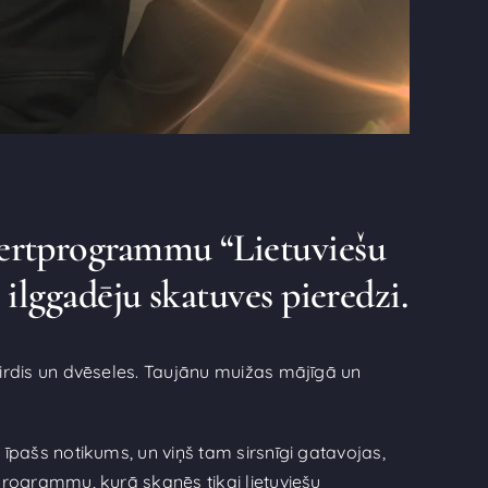
ncertprogrammu “Lietuviešu
 ilggadēju skatuves pieredzi.
sirdis un dvēseles. Taujānu muižas mājīgā un
 īpašs notikums, un viņš tam sirsnīgi gatavojas,
 programmu, kurā skanēs tikai lietuviešu