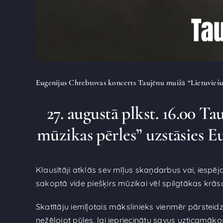
Eugenijus Chrebtovas koncerts Taujēnu muižā “Lietuviešu
27. augustā plkst. 16.00 
mūzikas pērles” uzstāsies Eu
Klausītāji atklās sev mīļus skaņdarbus vai, iespē
sakoptā vide piešķirs mūzikai vēl spilgtākas krāsa
Skatītāju iemīļotais mākslinieks vienmēr pārsteidz
nežēlojot pūles, lai iepriecinātu savus uzticamāko