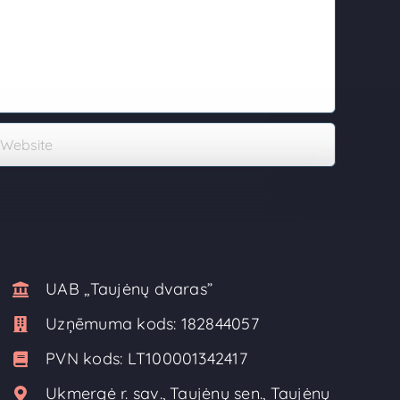
UAB ,,Taujėnų dvaras”
Uzņēmuma kods:
182844057
PVN kods:
LT100001342417
Ukmergė r. sav., Taujėnų sen., Taujėnų