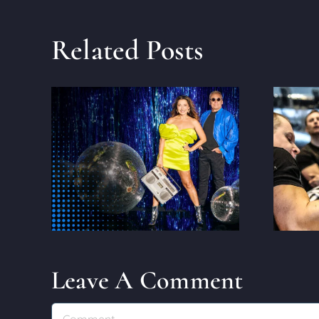
Related Posts
2025. gada Lietuvas
kas
nacionālais čempionāts
roku locīšanā Taujēnu
muižā
Leave A Comment
Comment