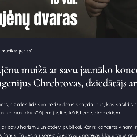
 mūzikas pērles”
Taujēnu muižā ar savu jaunāko ko
genijus Chrebtovas, dziedātājs ar
jams, dzirdēs līdz šim nedzirdētus skaņdarbus, kas sasildīs 
s un ļaus klausītājiem justies kā īstiem saimniekiem.
 ar savu harizmu un atdevi publikai. Katrs koncerts viņam ir
s fanus. Tāpēc arī šoreiz Črebtovs pārsteigs klausītājus ar