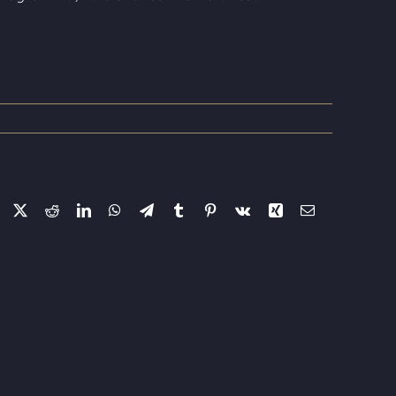
Facebook
X
Reddit
LinkedIn
WhatsApp
Telegram
Tumblr
Pinterest
Vk
Xing
E-
pasts