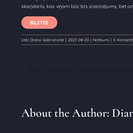
skaņdarbi, kas viņam būs īsts izaicinājums, bet a
BIĻETES
Līdz
Diana Gabriūnaitė
|
2023-08-20
|
Notikumi
|
0 Komentā
Share This Story, Choose Your Platfor
About the Author:
Dian