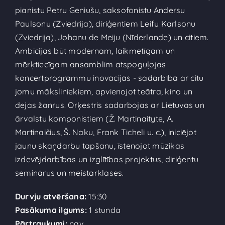
pianistu Petru Geniušu, saksofonistu Andersu
Paulsonu (Zviedrija), diriģentiem Leifu Karlsonu
(Zviedrija), Johanu de Meiju (Nīderlande) un citiem.
Ambīcijas būt modernam, laikmetīgam un
mērķtiecīgam ansamblim atspoguļojas
koncertprogrammu inovācijās - sadarbībā ar citu
jomu māksliniekiem, apvienojot teātra, kino un
dejas žanrus. Orķestris sadarbojas ar Lietuvas un
ārvalstu komponistiem (Ž. Martinaityte, A.
Martinaičius, Š. Naku, Frank Ticheli u. c.), iniciējot
jaunu skaņdarbu tapšanu, īstenojot mūzikas
izdevējdarbības un izglītības projektus, diriģentu
seminārus un meistarklases.
Durvju atvēršana:
15:30
Pasākuma ilgums:
1 stunda
Pārtraukumi:
nav