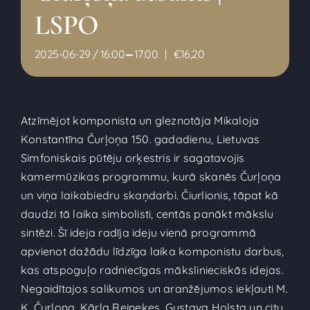
LSPO
-
2025-06-29 / 16:00
17:00
|
€16,20
Atzīmējot komponista un gleznotāja Mikaloja
Konstantīna Čurļoņa 150. gadadienu, Lietuvas
Simfoniskais pūtēju orķestris ir sagatavojis
kamermūzikas programmu, kurā skanēs Čurļoņa
un viņa laikabiedru skaņdarbi. Čiurlionis, tāpat kā
daudzi tā laika simbolisti, centās panākt mākslu
sintēzi. Šī ideja radīja ideju vienā programmā
apvienot dažādu līdzīga laika komponistu darbus,
kas atspoguļo radniecīgas mākslinieciskās idejas.
Negaidītajos salikumos un aranžējumos iekļauti M.
K. Čurļoņa, Kārļa Reinekes, Gustava Holsta un citu