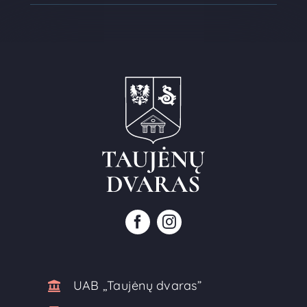
UAB ,,Taujėnų dvaras”