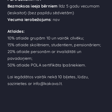
Bezmaksas ieeja bērniem
līdz 5 gadu vecumam
(ieskaitot) (bez papildu sēdvietām)
Vecuma ierobežojums
: nav
Atlaides:
10% atlaide grupām 10 un vairāk cilvēku;
15% atlaide skolēniem, studentiem, pensionāriem;
20% atlaide personām ar invaliditāti un
pavadoņiem;
50% atlaide POLA sertifikāta īpašniekiem.
Lai iegādātos vairāk nekā 10 biļetes, lūdzu,
sazinieties ar
info@kakava.lt.