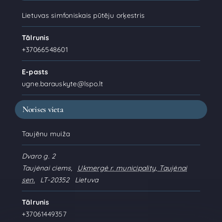
Lietuvas simfoniskais pūtēju orķestris
Tālrunis
+37066548601
E-pasts
ugne.barauskyte@lspo.lt
Norises vieta
Taujēnu muiža
Dvaro g. 2
Taujėnai ciems
,
Ukmergė r. municipality, Taujėnai
sen.
LT-20352
Lietuva
Tālrunis
+37061449357