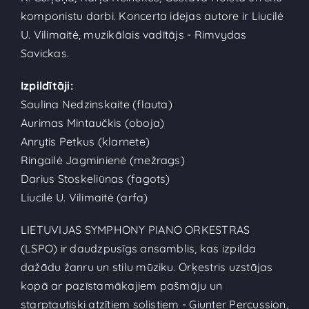
komponistu darbi. Koncerta idejas autore ir Liucilė
U. Vilimaitė, muzikālais vadītājs - Rimvydas
Savickas.
Izpildītāji:
Saulina Nedzinskaite (flauta)
Aurimas Mintaučkis (oboja)
Anrytis Petkus (klarnete)
Ringailė Jagminienė (mežrags)
Darius Stoskeliūnas (fagots)
Liucilė U. Vilimaitė (arfa)
LIETUVIJAS SYMPHONY PIANO ORKESTRAS
(LSPO) ir daudzpusīgs ansamblis, kas izpilda
dažādu žanru un stilu mūziku. Orķestris uzstājas
kopā ar pazīstamākajiem pašmāju un
starptautiski atzītiem solistiem - Giunter Percussion,